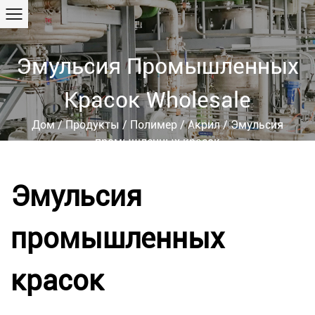
Эмульсия Промышленных
Красок Wholesale
Дом
/
Продукты
/
Полимер
/
Акрил
/
Эмульсия
промышленных красок
Эмульсия
промышленных
красок