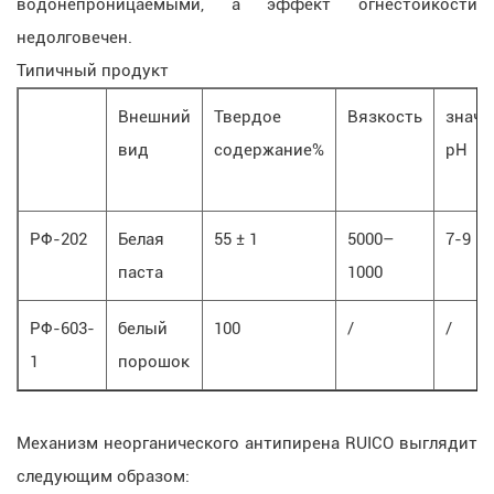
водонепроницаемыми, а эффект огнестойкости
недолговечен.
Типичный продукт
Внешний
Твердое
Вязкость
значе
вид
содержание%
pH
РФ-202
Белая
55 ± 1
5000–
7-9
паста
1000
РФ-603-
белый
100
/
/
1
порошок
Механизм неорганического антипирена RUICO выглядит
следующим образом: