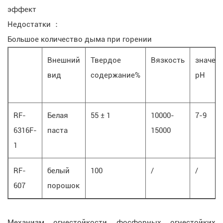
эффект
Недостатки ：
Большое количество дыма при горении
Внешний
Твердое
Вязкость
значен
вид
содержание%
pH
RF-
Белая
55 ± 1
10000-
7-9
6316F-
паста
15000
1
RF-
белый
100
/
/
607
порошок
Механизм огнестойкости фосфорных огнестойких