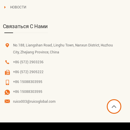
НОВОСТИ
Связаться С Нами
No.188, Liangshan Road, Linghu Town, Nanxun District, Huzhou
City, Zhejiang Province, China
+86 (572) 2903236
+86 (572) 2905222
+86 15088303595
+86 15088303595
ruico003@ruicoglobal.com