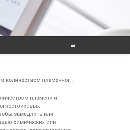
Обсуждение баланса между добавленным количеством пламенного заглушения и производительности занавесных тканей
оличеством пламени и
 огнестойковых
чтобы замедлить или
ощью химических или