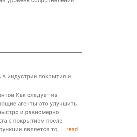
ая уровень сопротивления
Ключевая роль выравнивающих агентов в индустрии покрытия и чернил: оптимизация качества покрытия и внешнего вида
нтов Как следует из
ающие агенты это улучшить
 быстро и равномерно
кта с покрытием после
нкции является то, ...
read