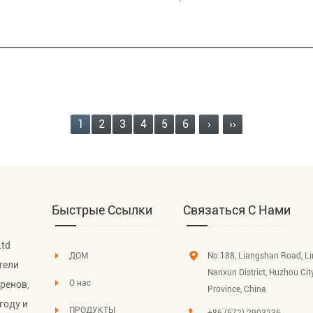
1
2
3
4
5
6
›
››
Быстрые Ссылки
Связаться С Нами
Ltd
ДОМ
No.188, Liangshan Road, L
тели
Nanxun District, Huzhou Cit
О нас
иренов
,
Province, China
году и
ПРОДУКТЫ
+86 (572) 2903236