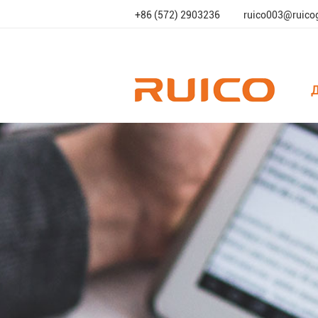
+86 (572) 2903236
ruico003@ruico