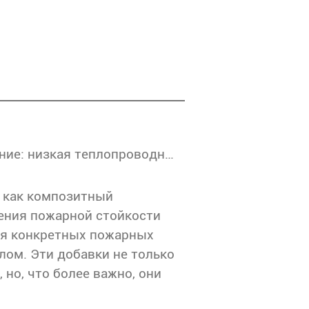
Цементная смесь огнеупорное образование: низкая теплопроводность строит линию безопасности
, как композитный
ения пожарной стойкости
ия конкретных пожарных
ом. Эти добавки не только
но, что более важно, они