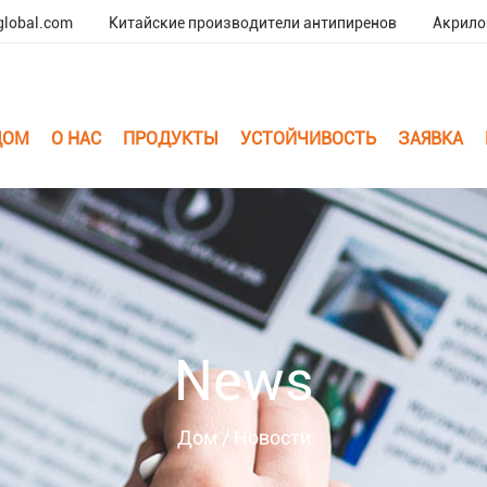
global.com
Китайские производители антипиренов
Акрило
ДОМ
О НАС
ПРОДУКТЫ
УСТОЙЧИВОСТЬ
ЗАЯВКА
News
Дом
/
Новости