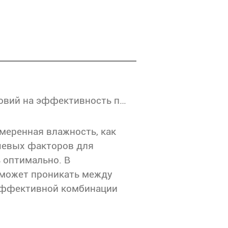
Анализ влияния метеорологических условий на эффективность подавления пыли привязки пыли -подавления
меренная влажность, как
чевых факторов для
 оптимально. В
 может проникать между
эффективной комбинации