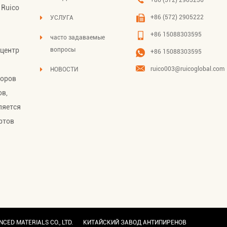
 Ruico
+86 (572) 2905222
УСЛУГА
+86 15088303595
часто задаваемые
 центр
вопросы
+86 15088303595
ruico003@ruicoglobal.com
НОВОСТИ
торов
ов,
вляется
ртов
CED MATERIALS CO., LTD.
КИТАЙСКИЙ ЗАВОД АНТИПИРЕНОВ